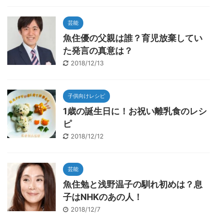
芸能
魚住優の父親は誰？育児放棄してい
た発言の真意は？
2018/12/13
子供向けレシピ
1歳の誕生日に！お祝い離乳食のレシ
ピ
2018/12/12
芸能
魚住勉と浅野温子の馴れ初めは？息
子はNHKのあの人！
2018/12/7