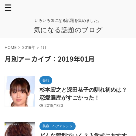
いろいろ気になる話題を集めました。
気になる話題のブログ
HOME
>
2019年
>
1月
月別アーカイブ：2019年01月
芸能
杉本宏之と深田恭子の馴れ初めは？
恋愛遍歴がすごかった！
2019/1/23
美容・ヘアアレンジ
どんな髪型でいく？入学式におすす