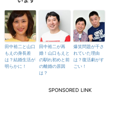
田中裕二と山口
田中裕二が再
爆笑問題が干さ
もえの身長差
婚！山口もえと
れていた理由
は？結婚生活が
の馴れ初めと前
は？復活劇がす
明らかに！
の離婚の原因
ごい！
は？
SPONSORED LINK