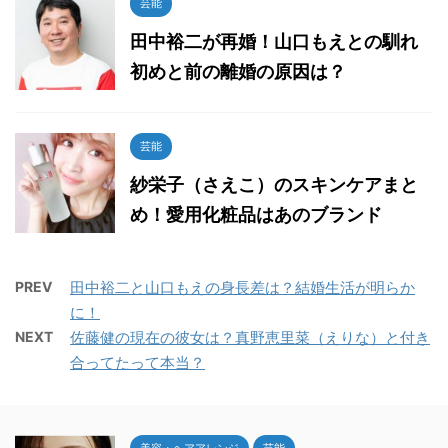
芸能
田中裕二が再婚！山口もえとの馴れ
初めと前の離婚の原因は？
芸能
紗栄子（さえこ）のスキンケアまと
め！愛用化粧品はあのブランド
PREV
田中裕二と山口もえの身長差は？結婚生活が明らか
に！
NEXT
佐藤健の現在の彼女は？真野恵里菜（えりな）と付き
合ってたって本当？