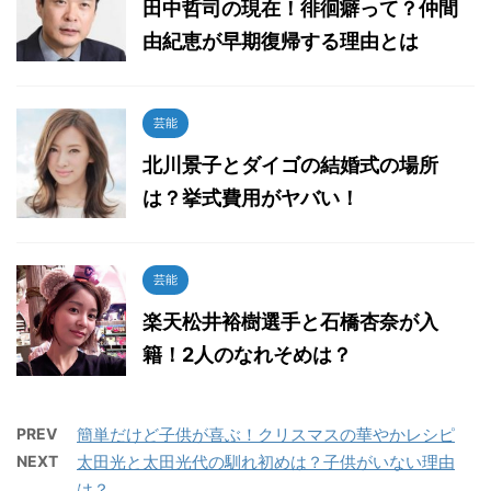
田中哲司の現在！徘徊癖って？仲間
由紀恵が早期復帰する理由とは
芸能
北川景子とダイゴの結婚式の場所
は？挙式費用がヤバい！
芸能
楽天松井裕樹選手と石橋杏奈が入
籍！2人のなれそめは？
PREV
簡単だけど子供が喜ぶ！クリスマスの華やかレシピ
NEXT
太田光と太田光代の馴れ初めは？子供がいない理由
は？