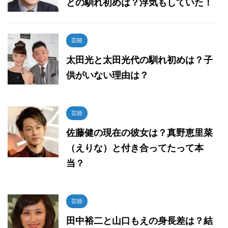
との馴れ初めは？浮気もしていた！
芸能
太田光と太田光代の馴れ初めは？子
供がいない理由は？
芸能
佐藤健の現在の彼女は？真野恵里菜
（えりな）と付き合ってたって本
当？
芸能
田中裕二と山口もえの身長差は？結