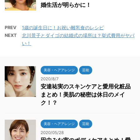
婚生活が明らかに！
PREV
1歳の誕生日に！お祝い離乳食のレシピ
NEXT
北川景子とダイゴの結婚式の場所は？挙式費用がヤバ
い！
美容・ヘアアレンジ
芸能
2020/8/7
安達祐実のスキンケアと愛用化粧品
まとめ！美肌の秘密は休日のメイ
ク！？
美容・ヘアアレンジ
芸能
2020/05/28