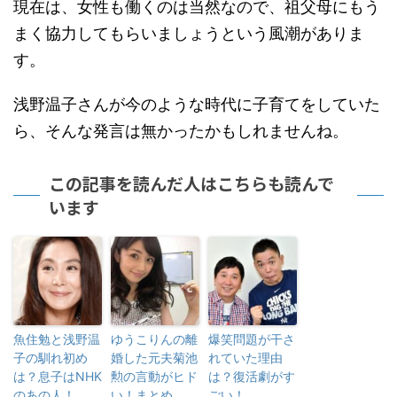
現在は、女性も働くのは当然なので、祖父母にもう
まく協力してもらいましょうという風潮がありま
す。
浅野温子さんが今のような時代に子育てをしていた
ら、そんな発言は無かったかもしれませんね。
この記事を読んだ人はこちらも読んで
います
魚住勉と浅野温
ゆうこりんの離
爆笑問題が干さ
子の馴れ初め
婚した元夫菊池
れていた理由
は？息子はNHK
勲の言動がヒド
は？復活劇がす
のあの人！
い！まとめ
ごい！