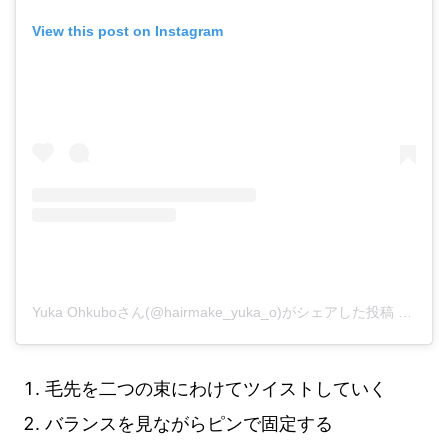
View this post on Instagram
Yuka Ohkuboさん(@hairmake_yuka_o)がシェアした投稿
-
201
毛先を二つの束にわけてツイストしていく
バランスを見ながらピンで固定する