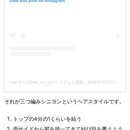
View this post on Instagram
mari.さん(@ma_riri_n)がシェアした投稿
-
2018年10月月10日午後3時28分PDT
それが三つ編みシニヨンというヘアスタイルです。
トップの4分の1くらいを結う
両サイドから髪を持ってきて結び目を覆うよう